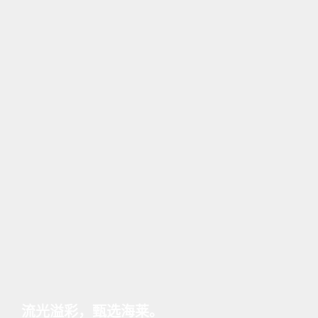
一把椅，一杯咖啡，一束火把，它们在讲述
极简之造，至臻光选
瓶中萤火，庭院星光
流光溢彩，甄选海莱。