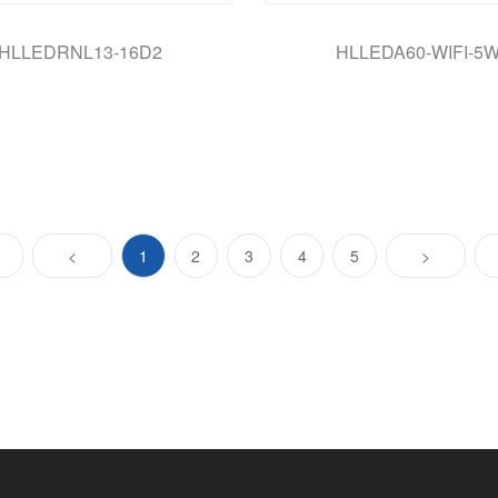
HLLEDRNL13-16D2
HLLEDA60-WIFI-5
(current)
<
1
2
3
4
5
>