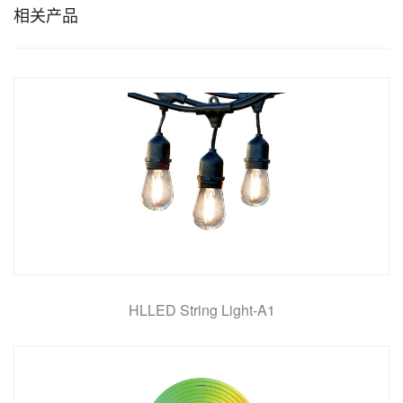
相关产品
HLLED String Light-A1