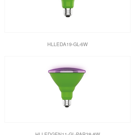
HLLEDA19-GL-6W
HLLEDGEN11-GL-PAR38-8W