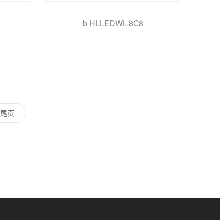
b HLLEDWL-8C8
尾页