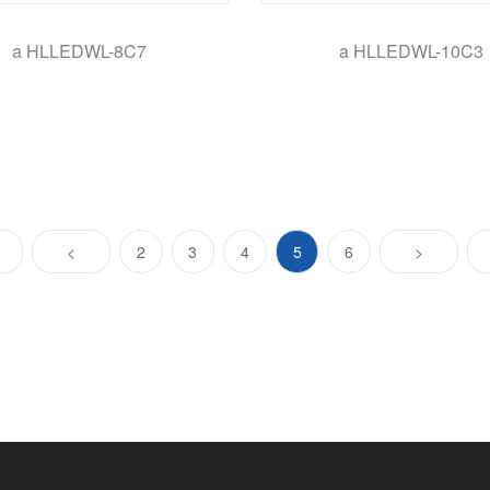
a HLLEDWL-8C7
a HLLEDWL-10C3
(current)
<
2
3
4
5
6
>